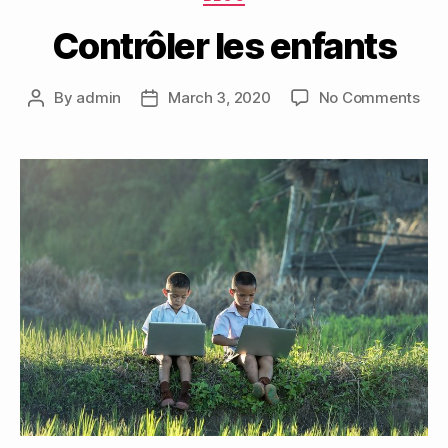
Contrôler les enfants
on
By
admin
March 3, 2020
No Comments
Post
Post
Con
author
date
les
enf