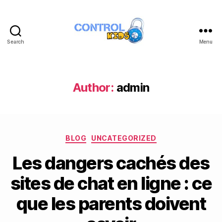
Search
Menu
Control
kids,
logiciel
de
Author:
admin
controle
parental
gratuit
Categories
BLOG
UNCATEGORIZED
Les dangers cachés des
sites de chat en ligne : ce
que les parents doivent