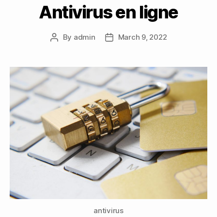
Antivirus en ligne
By
admin
March 9, 2022
Post
Post
author
date
antivirus