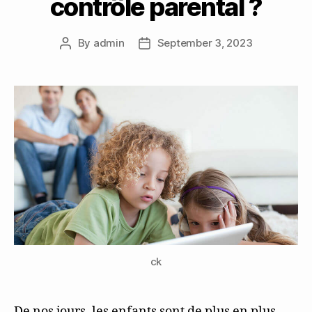
contrôle parental ?
By
admin
September 3, 2023
Post
Post
author
date
ck
De nos jours, les enfants sont de plus en plus