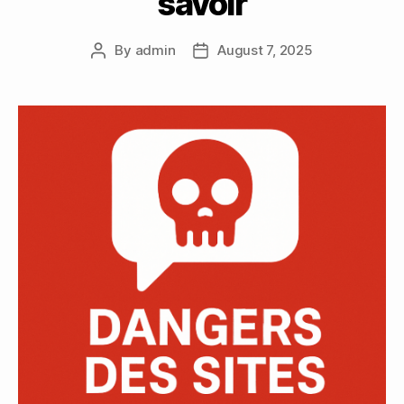
savoir
By
admin
August 7, 2025
Post
Post
author
date