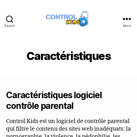
Search
Menu
Control
kids,
logiciel
de
Caractéristiques
controle
parental
gratuit
Caractéristiques logiciel
contrôle parental
Control Kids est un logiciel de contrôle parental
qui filtre le contenu des sites web inadéquats: la
pornographie, la violence, la pédophilie, les